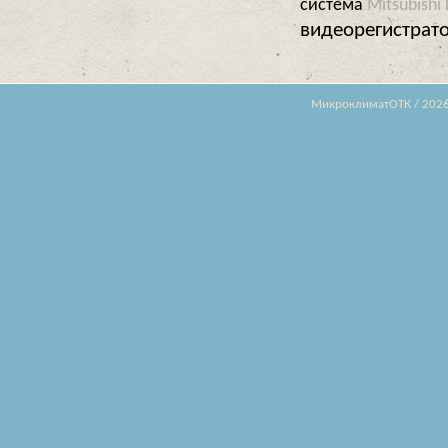
система
Mitsubishi
видеорегистрат
МикроклиматОТК / 202