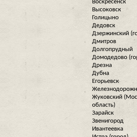
Воскресенск
Высоковск
Голицыно
Дедовск
Дзержинский (г
Дмитров
Долгопрудный
Домодедово (го
Дрезна
Дубна
Егорьевск
Железнодорожны
Жуковский (Мос
область)
Зарайск
Звенигород
Ивантеевка
Истра (город)