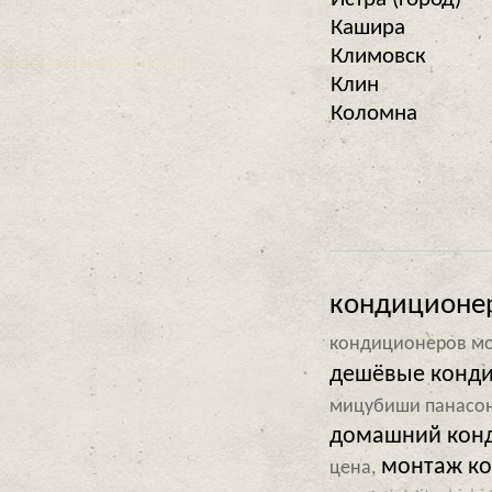
Кашира
Климовск
Клин
Коломна
кондиционер
кондиционеров мо
дешёвые конди
мицубиши панасо
домашний кон
монтаж ко
цена,