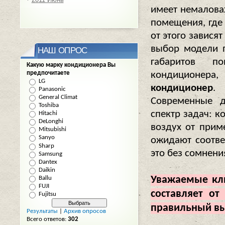
имеет немалова
помещения, где
от этого завися
выбор модели 
НАШ ОПРОС
габаритов по
Какую марку кондиционера Вы
предпочитаете
кондиционера,
LG
кондиционер
.
Panasonic
General Climat
Современные 
Toshiba
спектр задач: 
Hitachi
DeLonghi
воздух от прим
Mitsubishi
Sanyo
ожидают соотве
Sharp
это без сомнени
Samsung
Dantex
Daikin
Уважаемые кл
Ballu
FUJI
составляет от
Fujitsu
правильный вы
Результаты
|
Архив опросов
Всего ответов:
302