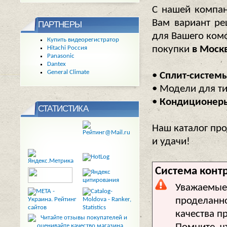
С нашей компа
Вам вариант ре
ПАРТНЕРЫ
для Вашего ком
Купить видеорегистратор
покупки
в Моск
Hitachi Россия
Panasonic
Dantex
General Climate
•
Сплит-систем
• Модели для ти
•
Кондиционер
СТАТИСТИКА
Наш каталог пр
и удачи!
Система контр
Уважаемые 
проделанно
качества п