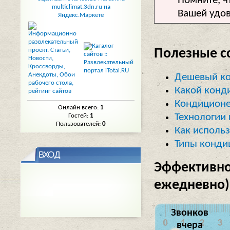
Помните, ч
Вашей удов
Полезные с
Дешевый к
Какой конд
Кондиционе
Онлайн всего:
1
Технологии 
Гостей:
1
Пользователей:
0
Как исполь
Типы конди
ВХОД
Эффективно
ежедневно)
Звонков
вчера