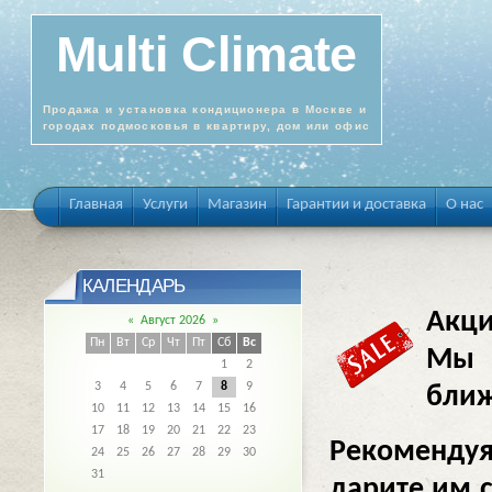
Multi Climate
Продажа и установка кондиционера в Москве и
городах подмосковья в квартиру, дом или офис
Главная
Услуги
Магазин
Гарантии и доставка
О нас
КАЛЕНДАРЬ
Акци
«
Август 2026
»
Пн
Вт
Ср
Чт
Пт
Сб
Вс
Мы 
1
2
3
4
5
6
7
8
9
ближ
10
11
12
13
14
15
16
17
18
19
20
21
22
23
Рекоменду
24
25
26
27
28
29
30
31
дарите им 