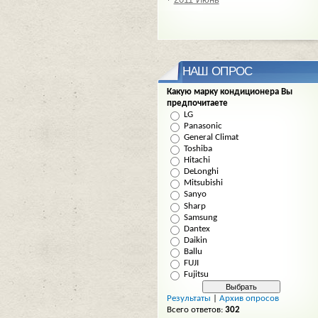
НАШ ОПРОС
Какую марку кондиционера Вы
предпочитаете
LG
Panasonic
General Climat
Toshiba
Hitachi
DeLonghi
Mitsubishi
Sanyo
Sharp
Samsung
Dantex
Daikin
Ballu
FUJI
Fujitsu
Результаты
|
Архив опросов
Всего ответов:
302