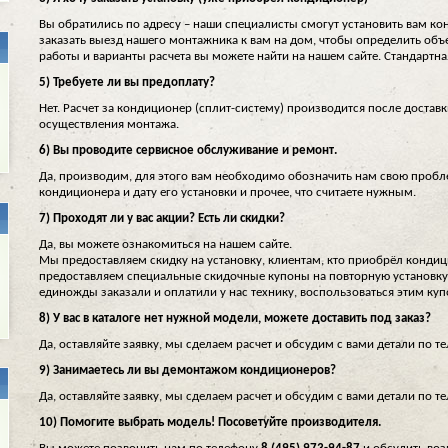
Вы обратились по адресу – наши специалисты смогут установить вам к
заказать выезд нашего монтажника к вам на дом, чтобы определить объ
работы и варианты расчета вы можете найти на нашем сайте. Стандартна
5) Требуете ли вы предоплату?
Нет. Расчет за кондиционер (сплит-систему) производится после доставк
осуществления монтажа.
6) Вы проводите сервисное обслуживание и ремонт.
Да, производим, для этого вам необходимо обозначить нам свою пробл
кондиционера и дату его установки и прочее, что считаете нужным.
7) Проходят ли у вас акции? Есть ли скидки?
Да, вы можете ознакомиться на нашем сайте.
Мы предоставляем скидку на установку, клиентам, кто приобрёл кондиц
предоставляем специальные скидочные купоны на повторную установку 
единожды заказали и оплатили у нас технику, воспользоваться этим ку
8) У вас в каталоге нет нужной модели, можете доставить под заказ?
Да, оставляйте заявку, мы сделаем расчет и обсудим с вами детали по т
9) Занимаетесь ли вы демонтажом кондиционеров?
Да, оставляйте заявку, мы сделаем расчет и обсудим с вами детали по т
10) Помогите выбрать модель! Посоветуйте производителя.