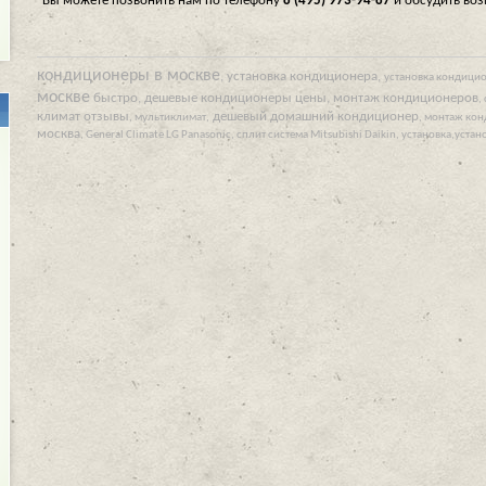
Вы можете позвонить нам по телефону
8 (495) 973-94-87
и обсудить во
кондиционеры в москве
, установка кондиционера,
установка кондици
москве
быстро, дешевые кондиционеры цены, монтаж кондиционеров
,
климат отзывы
дешевый домашний кондиционер
,
мультиклимат,
, монтаж ко
москва
, General Climate LG Panasonic, сплит система Mitsubishi Daikin, установка,уст