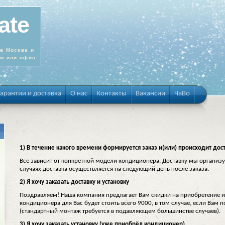
ate
в Москве и
ом или офис
Гарантии и доставка
О нас
Контакты
Вакансии
ЧаВо
1) В течение какого времени формируется заказ и(или) происходит дос
Все зависит от конкретной модели кондиционера. Доставку мы организу
случаях доставка осуществляется на следующий день после заказа.
2) Я хочу заказать доставку и установку
Поздравляем! Наша компания предлагает Вам скидки на приобретение и
кондиционера для Вас будет стоить всего 9000, в том случае, если Вам
(стандартный монтаж требуется в подавляющем большинстве случаев).
3) Я хочу заказать установку (уже приобрёл кондиционер)