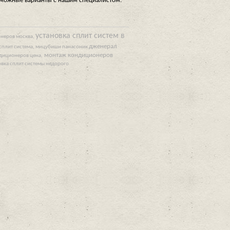
зможные варианты с нашим специалистом.
установка сплит систем в
онеров москва,
дженерал
 сплит система,
мицубиши панасоник
монтаж кондиционеров
ндиционеров цена,
ановка сплит системы недорого