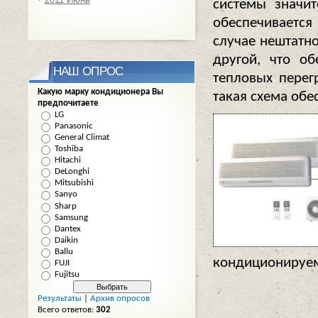
системы значит
обеспечивается
случае нештатно
другой, что об
НАШ ОПРОС
тепловых перег
Какую марку кондиционера Вы
такая схема об
предпочитаете
LG
Panasonic
General Climat
Toshiba
Hitachi
DeLonghi
Mitsubishi
Sanyo
Sharp
Samsung
Dantex
Daikin
Ballu
кондиционируе
FUJI
Fujitsu
Результаты
|
Архив опросов
Всего ответов:
302