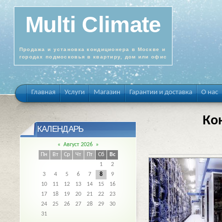
Multi Climate
Продажа и установка кондиционера в Москве и
городах подмосковья в квартиру, дом или офис
Главная
Услуги
Магазин
Гарантии и доставка
О нас
Ко
КАЛЕНДАРЬ
«
Август 2026
»
Пн
Вт
Ср
Чт
Пт
Сб
Вс
1
2
3
4
5
6
7
8
9
10
11
12
13
14
15
16
17
18
19
20
21
22
23
24
25
26
27
28
29
30
31