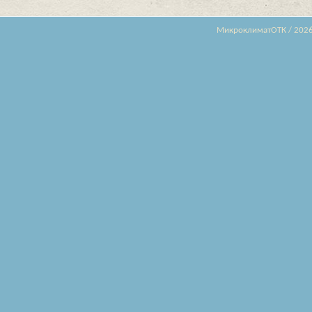
МикроклиматОТК / 202