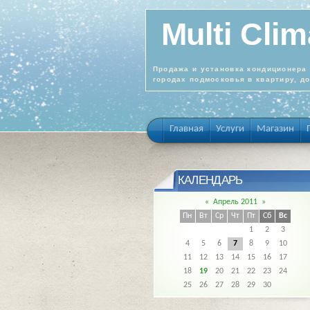
Multi Clim
Продажа и установка кондиционера 
городах подмосковья в квартиру, д
Главная
Услуги
Магазин
КАЛЕНДАРЬ
«
Апрель 2011
»
Пн
Вт
Ср
Чт
Пт
Сб
Вс
1
2
3
4
5
6
7
8
9
10
11
12
13
14
15
16
17
18
19
20
21
22
23
24
25
26
27
28
29
30