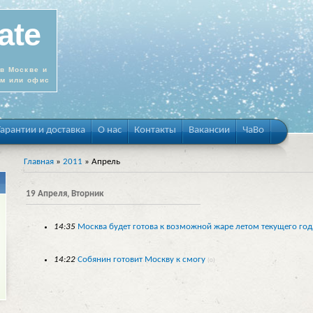
ate
в Москве и
ом или офис
Гарантии и доставка
О нас
Контакты
Вакансии
ЧаВо
Главная
»
2011
»
Апрель
19 Апреля, Вторник
14:35
Москва будет готова к возможной жаре летом текущего год
14:22
Собянин готовит Москву к смогу
(0)