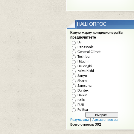
НАШ ОПРОС
Какую марку кондиционера Вы
предпочитаете
LG
Panasonic
General Climat
Toshiba
Hitachi
DeLonghi
Mitsubishi
Sanyo
Sharp
Samsung
Dantex
Daikin
Ballu
FUJI
Fujitsu
Результаты
|
Архив опросов
Всего ответов:
302