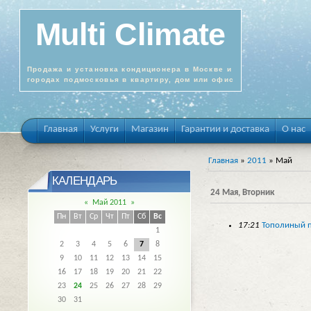
Multi Climate
Продажа и установка кондиционера в Москве и
городах подмосковья в квартиру, дом или офис
Главная
Услуги
Магазин
Гарантии и доставка
О нас
Главная
»
2011
»
Май
КАЛЕНДАРЬ
24 Мая, Вторник
«
Май 2011
»
Пн
Вт
Ср
Чт
Пт
Сб
Вс
17:21
Тополиный 
1
2
3
4
5
6
7
8
9
10
11
12
13
14
15
16
17
18
19
20
21
22
23
24
25
26
27
28
29
30
31