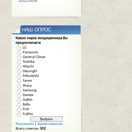
НАШ ОПРОС
Какую марку кондиционера Вы
предпочитаете
LG
Panasonic
General Climat
Toshiba
Hitachi
DeLonghi
Mitsubishi
Sanyo
Sharp
Samsung
Dantex
Daikin
Ballu
FUJI
Fujitsu
Результаты
|
Архив опросов
Всего ответов:
302