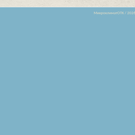
МикроклиматОТК / 202