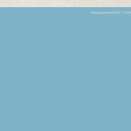
МикроклиматОТК / 202