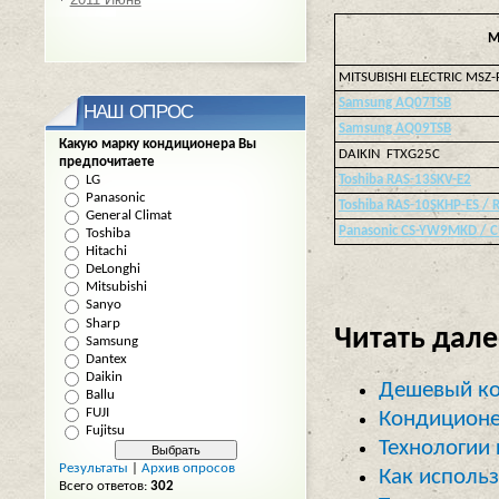
М
MITSUBISHI ELECTRIC MSZ
Samsung AQ07TSB
НАШ ОПРОС
Samsung AQ09TSB
Какую марку кондиционера Вы
DAIKIN FTXG25C
предпочитаете
LG
Toshiba RAS-13SKV-E2
Panasonic
Toshiba RAS-10SKHP-ES / 
General Climat
Panasonic CS-YW9MKD /
Toshiba
Hitachi
DeLonghi
Mitsubishi
Sanyo
Sharp
Читать дале
Samsung
Dantex
Daikin
Дешевый к
Ballu
FUJI
Кондиционе
Fujitsu
Технологии 
Результаты
|
Архив опросов
Как исполь
Всего ответов:
302