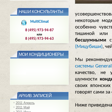
НАШИ КОНСУЛЬТАНТЫ
усовершенств
некоторые мод
MultiClimat
особенно чувст
8 (495) 973-94-87
тишиной или о
или
8 (495) 973-94-63
бесшумными
с
(Мицубиши)
, ч
МОИ КОНДИЦИОНЕРЫ
Мы рекоменду
системы General 
качество, не
шумности
конд
своих японских
говорят сами за 
АРХИВ ЗАПИСЕЙ
2011 Апрель
Ниже приведена
2011 Май
2011 Июнь