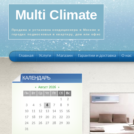
Multi Climate
Продажа и установка кондиционера в Москве и
городах подмосковья в квартиру, дом или офис
Главная
Услуги
Магазин
Гарантии и доставка
О нас
КАЛЕНДАРЬ
«
Август 2026
»
Пн
Вт
Ср
Чт
Пт
Сб
Вс
1
2
3
4
5
6
7
8
9
10
11
12
13
14
15
16
17
18
19
20
21
22
23
24
25
26
27
28
29
30
31