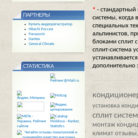
*
- стандартный
ПАРТНЕРЫ
системы, когда 
Купить видеорегистратор
специальных те
Hitachi Россия
альпинистов, п
Panasonic
Dantex
блоками сплит с
General Climate
сплит-система у
устанавливается
дополнительно 
СТАТИСТИКА
кондиционер
установка конд
сплит систем
монтаж конди
климат отзывы
,