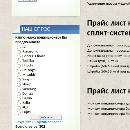
Удлинение трассы медной 
Прайс лист
НАШ ОПРОС
сплит-сист
Какую марку кондиционера Вы
предпочитаете
Дополнительная трасса д
LG
Дополнительная трасса д
Panasonic
Наценка за установку ко
General Climat
Toshiba
Пайка труб, 1 стык
Hitachi
Штроба (60х60 мм) под тр
DeLonghi
Штроба (60х60 мм) под тр
Mitsubishi
Sanyo
Sharp
Samsung
Прайс лист
Dantex
Daikin
Ballu
Монтаж кондиционера до
FUJI
Монтаж кондиционера бол
Fujitsu
Монтаж кондиционера бол
Результаты
|
Архив опросов
Всего ответов:
302