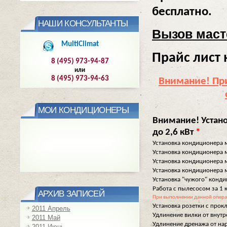
бесплатно.
НАШИ КОНСУЛЬТАНТЫ
Вызов масте
MultiClimat
Прайс лист
8 (495) 973-94-87
или
8 (495) 973-94-63
Внимание! Пр
МОИ КОНДИЦИОНЕРЫ
Внимание! Устано
до 2,6 кВт
*
Установка кондиционера м
Установка кондиционера м
Установка кондиционера м
Установка кондиционера м
Установка "чужого" конд
Работа с пылесосом за 1
АРХИВ ЗАПИСЕЙ
При выполнении данной операц
Установка розетки с прокл
2011 Апрель
Удлинение вилки от внутре
2011 Май
Удлинение дренажа от нар
2011 Июнь