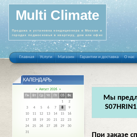
Multi Climate
Продажа и установка кондиционера в Москве и
городах подмосковья в квартиру, дом или офис
Главная
Услуги
Магазин
Гарантии и доставка
О нас
КАЛЕНДАРЬ
«
Август 2026
»
Пн
Вт
Ср
Чт
Пт
Сб
Вс
Мы предл
1
2
S07HRIN1 
3
4
5
6
7
8
9
10
11
12
13
14
15
16
17
18
19
20
21
22
23
24
25
26
27
28
29
30
31
При заказе с