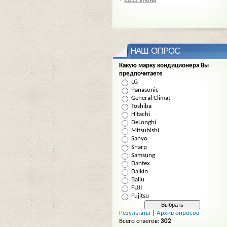
НАШ ОПРОС
Какую марку кондиционера Вы
предпочитаете
LG
Panasonic
General Climat
Toshiba
Hitachi
DeLonghi
Mitsubishi
Sanyo
Sharp
Samsung
Dantex
Daikin
Ballu
FUJI
Fujitsu
Результаты
|
Архив опросов
Всего ответов:
302