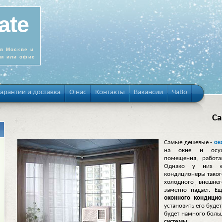
ate
в Москве и
ом или офис
Гарантии и доставка
О нас
Контакты
Вакансии
ЧаВо
С
Самые дешевые -
ок
на окне и осуще
помещения, работа
Однако у них ес
кондиционеры такого
холодного внешне
заметно падает. Е
оконного кондицио
установить его буде
будет намного боль
системы
.