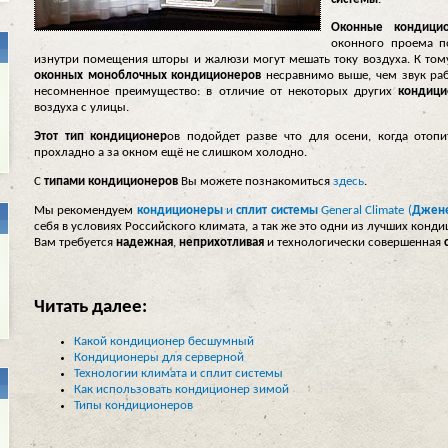
Оконные кондици
оконного проема 
изнутри помещения шторы и жалюзи могут мешать току воздуха. К то
оконных моноблочных кондиционеров
несравнимо выше, чем звук р
несомненное преимущество: в отличие от некоторых других
кондици
воздуха с улицы.
Этот тип кондиционер
ов подойдет разве что для осени, когда отоп
прохладно а за окном ещё не слишком холодно.
С
типами кондиционеров
Вы можете познакомиться
здесь
.
Мы рекомендуем
кондиционеры
и
сплит системы
General Climate (
Джене
себя в условиях Российского климата, а так же это одни из лучших кон
Вам требуется
надежная
,
неприхотливая
и технологически совершенная
Читать далее:
Какой кондиционер бесшумный
Кондиционеры для серверной
Технологии климата и сплит системы
Как использовать кондиционер зимой
Типы кондиционеров