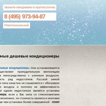
Звоните ежедневно и круглосуточно
8 (495) 973-94-87
Многоканальный
амые дешевые кондиционеры
онные кондиционеры
. Они устанавливаются
ствляют принудительную вентиляцию
я непосредственно с уличным воздухом.
ть ряд недостатков. Русской зимой
 типа зачастую не справляются с обогревом
го воздуха и поэтому их эффективность
щё одним недостатком является установка
нера
, если у Вас окна со стеклопакетами
т возможно, но стоимость проекта и монтажа
ше чем установка более совершенной -
сплит