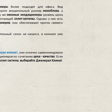
онеры
более подходят для офиса. Вид
портит внушительный размер
моноблока
, а
му же
оконные кондиционеры
уровень шума
аботающей
сплит-системы
. Однако у них есть
онеров
, они обеспечивают приток свежего
ительный сезон не начался, в комнате уже
рал климат
)
, они отлично зарекомендовали
диционеров по сочетанию
цена - качество
. Если
сплит система
,
выбирайте
Дженерал Климат
.